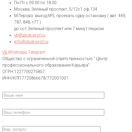
Пн-Пт с 09:00 по 18:00
Москва, Зелёный проспект, 5/12с1 оф.134
М.Перово. выход №5, проехать одну остановку ( авт. 449,
787, 848, т77 )
до ост.Зеленый проспект или 7 минут пешком
vb@zpok-prof.ru
info@zpok-prof.ru
Vk
Whatsapp
Telegram
Общество с ограниченной ответственностью ” Центр
профессионального образования Карьера”
ОГРН 1227700275857
ИНН/КПП 7720866678/772001001